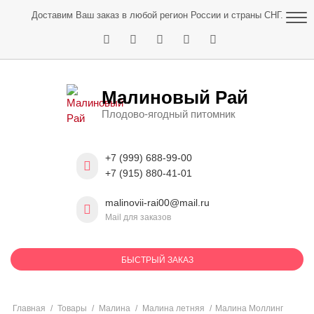
Skip
Доставим Ваш заказ в любой регион России и страны СНГ.
to
content
Малиновый Рай
Плодово-ягодный питомник
+7 (999) 688-99-00
+7 (915) 880-41-01
malinovii-rai00@mail.ru
Mail для заказов
БЫСТРЫЙ ЗАКАЗ
Главная
/
Товары
/
Малина
/
Малина летняя
/
Малина Моллинг