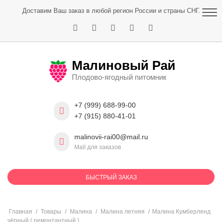
Skip
Доставим Ваш заказ в любой регион России и страны СНГ.
to
content
Малиновый Рай
Плодово-ягодный питомник
+7 (999) 688-99-00
+7 (915) 880-41-01
malinovii-rai00@mail.ru
Mail для заказов
БЫСТРЫЙ ЗАКАЗ
Главная
/
Товары
/
Малина
/
Малина летняя
/
Малина Кумберленд
чёрный ( ремонтантный )