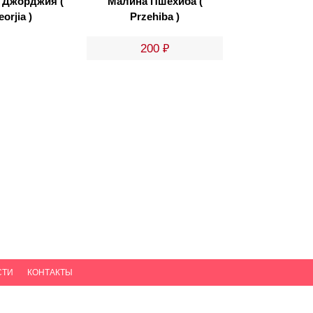
 Джорджия (
Малина Пшехиба (
orjia )
Przehiba )
200
₽
СТИ
КОНТАКТЫ