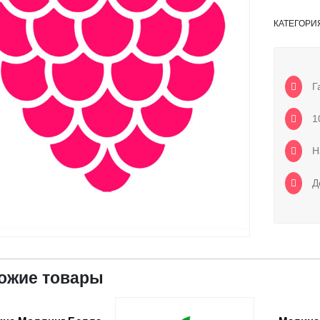
КАТЕГОРИ
Га
1
Н
До
ожие товары