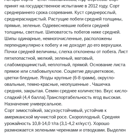
принят на государственное испытание в 2012 году. Сорт
среднераннего срока созревания. Куст среднерослый,
среднераскидистый. Растущие побеги средней толщины,
прямые, зеленые. Одревесневшие побеги средней
толщины, светлые. Шиповатость побегов ниже средней.
Шипы одинарные, немногочисленные, расположены
перпендикулярно к побегу и не доходят до его верхушки.
Почки средней величины, слегка отклонены от побега. Лист
пятилопастной, мелкий, зеленый, матовый,
слабоморщинистый, неплотный, прямой. Основание листа
прямое или слабовыпуклое. Соцветие двуцветковое,
цветки бледные. Ягоды крупные (6-8 грамм), округло-
овальные, темно-красные, неопушенные . Чашечка
средняя, закрытая. Семян среднее количество. Вкус кисло-
сладкий (4,4 балла).Транспортабельность ягод высокая.
Назначение универсальное.
Сорт зимостойкий, засухоустойчивый, устойчив к
американской мучнистой росе. Скороплодный. Средняя
урожайность 10,8-14,0 т/га (3,1-4,2 кг/куст). Хорошо
размножается зелеными черенками и отводками. Выделен