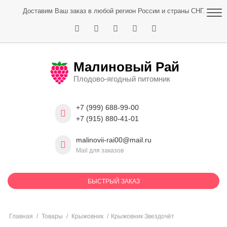
Skip
Доставим Ваш заказ в любой регион России и страны СНГ.
to
content
Малиновый Рай
Плодово-ягодный питомник
+7 (999) 688-99-00
+7 (915) 880-41-01
malinovii-rai00@mail.ru
Mail для заказов
БЫСТРЫЙ ЗАКАЗ
Главная
/
Товары
/
Крыжовник
/
Крыжовник Звездочёт