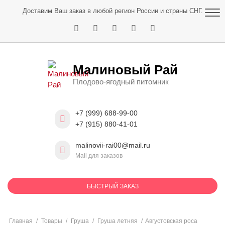
Skip
Доставим Ваш заказ в любой регион России и страны СНГ.
to
content
Малиновый Рай
Плодово-ягодный питомник
+7 (999) 688-99-00
+7 (915) 880-41-01
malinovii-rai00@mail.ru
Mail для заказов
БЫСТРЫЙ ЗАКАЗ
Главная
/
Товары
/
Груша
/
Груша летняя
/
Августовская роса