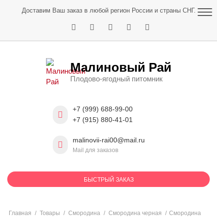
Skip
Доставим Ваш заказ в любой регион России и страны СНГ.
to
content
Малиновый Рай
Плодово-ягодный питомник
+7 (999) 688-99-00
+7 (915) 880-41-01
malinovii-rai00@mail.ru
Mail для заказов
БЫСТРЫЙ ЗАКАЗ
Главная
/
Товары
/
Смородина
/
Смородина черная
/
Смородина