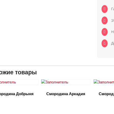
Га
1
Н
До
ожие товары
ородина Добрыня
Смородина Аркадия
Смород