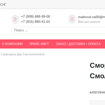
 СНГ.
+7 (999) 688-99-00
malinovii-rai00@m
+7 (915) 880-41-01
Mail для заказов
О КОМПАНИИ
ПРАЙС-ЛИСТ
ЗАКАЗ / ДОСТАВКА / ОПЛАТА
/
Смородина Дар Смольяниновой
Смо
Смо
КАТЕГОРИ