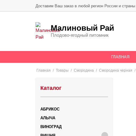
Skip
Доставим Ваш заказ в любой регион России и страны
to
content
Малиновый Рай
Плодово-ягодный питомник
ГЛАВНАЯ
Главная
/
Товары
/
Смородина
/
Смородина черная
Каталог
АБРИКОС
АЛЫЧА
ВИНОГРАД
ВИШНЯ