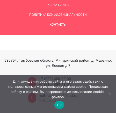
КАРТА САЙТА
ПОЛИТИКА КОНФИДЕНЦИАЛЬНОСТИ
КОНТАКТЫ
393754, Тамбовская область, Мичуринский район, д. Марьино,
ул. Лесная д.7
+7 (999) 688-99-00
Для улучшения работы сайта и его взаимодействия с
+7 (915) 880-41-01
пользователями мы используем файлы cookie. Продолжая
работу с сайтом, Вы разрешаете использование cookie-
malinovii-rai00@mail.ru
файлов.
Mail для заказов
Ok