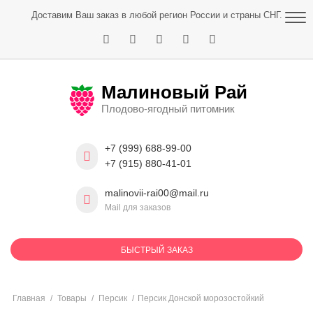
Skip
Доставим Ваш заказ в любой регион России и страны СНГ.
to
content
Малиновый Рай
Плодово-ягодный питомник
+7 (999) 688-99-00
+7 (915) 880-41-01
malinovii-rai00@mail.ru
Mail для заказов
БЫСТРЫЙ ЗАКАЗ
Главная
/
Товары
/
Персик
/
Персик Донской морозостойкий