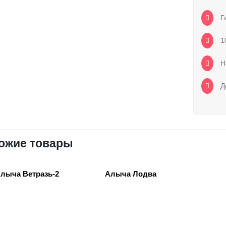
Га
1
Н
До
ожие товары
лыча Ветразь-2
Алыча Лодва