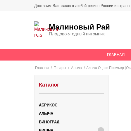
Skip
Доставим Ваш заказ в любой регион России и страны
to
content
Малиновый Рай
Плодово-ягодный питомник
ГЛАВНАЯ
Главная
/
Товары
/
Алыча
/
Алыча Оцарк Премьер (Oza
Каталог
АБРИКОС
АЛЫЧА
ВИНОГРАД
ВИШНЯ